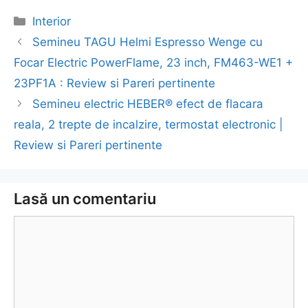
Categorii
Interior
Navigare
Semineu TAGU Helmi Espresso Wenge cu
în
Focar Electric PowerFlame, 23 inch, FM463-WE1 +
articol
23PF1A : Review si Pareri pertinente
Semineu electric HEBER® efect de flacara
reala, 2 trepte de incalzire, termostat electronic |
Review si Pareri pertinente
Lasă un comentariu
Comentariu