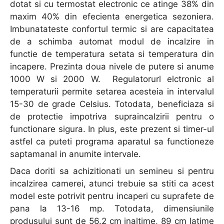
dotat si cu termostat electronic ce atinge 38% din
maxim 40% din efecienta energetica sezoniera.
Imbunatateste confortul termic si are capacitatea
de a schimba automat modul de incalzire in
functie de temperatura setata si temperatura din
incapere. Prezinta doua nivele de putere si anume
1000 W si 2000 W. Regulatorurl elctronic al
temperaturii permite setarea acesteia in intervalul
15-30 de grade Celsius. Totodata, beneficiaza si
de protectie impotriva supraincalzirii pentru o
functionare sigura. In plus, este prezent si timer-ul
astfel ca puteti programa aparatul sa functioneze
saptamanal in anumite intervale.
Daca doriti sa achizitionati un semineu si pentru
incalzirea camerei, atunci trebuie sa stiti ca acest
model este potrivit pentru incaperi cu suprafete de
pana la 13-16 mp. Totodata, dimensiunile
produsului sunt de 56.2 cm inaltime, 89 cm latime