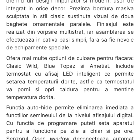
oferind un design impunator si modern, usor de
integrat in orice decor. Prezinta bordura masiva
sculptata in stil clasic sustinuta vizual de doua
baghete ornamentale paralele. Finisajul este
realizat din vorpsire multistrat, iar asamblarea se
efectueaza in cativa pasi simpli, fara sa fie nevoie
de echipamente speciale.
Ofera mai multe optiuni de culoare pentru flacara:
Clasic Wild, Blue Topaz si Ametist. Include
termostat cu afisaj LED inteligent ce permite
setarea temperaturii dorite, astfle ca termostatul
va porni si opri caldura pentru a mentine
temperatura dorita.
Functia auto-hide permite eliminarea imediata a
functiilor semineului de la nivelul afisajului digital.
Cu functia de programare puteti seta aparatul
pentru a functiona pe zile si chiar si pe ore.
Senzorul
Open window
deconecteaza automat