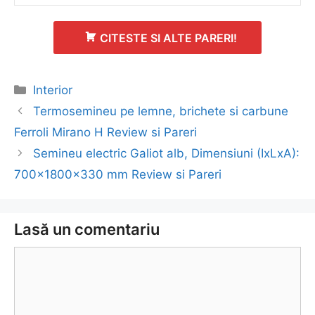
CITESTE SI ALTE PARERI!
Categorii
Interior
Navigare
Termosemineu pe lemne, brichete si carbune
în
Ferroli Mirano H Review si Pareri
articol
Semineu electric Galiot alb, Dimensiuni (IxLxA):
700x1800x330 mm Review si Pareri
Lasă un comentariu
Comentariu