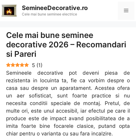
Sari
SemineeDecorative.ro
Me
la
Cele mai bune seminee electrice
conținut
Cele mai bune seminee
decorative 2026 – Recomandari
si Pareri
5
(
1
)
Semineele decorative pot deveni piesa de
rezistenta in locuinta ta, fie ca vorbim despre o
casa sau despre un aparatament. Acestea ofera
un aer sofisticat, sunt foarte practice si nu
necesita conditii speciale de montaj. Pretul, de
multe ori, este unul accesibil, iar efectul pe care il
produce este de impact avand posibilitatea de a
imita foarte bine focarele clasice, putand opta
chiar pentru o varianta cu sau fara incalzire.