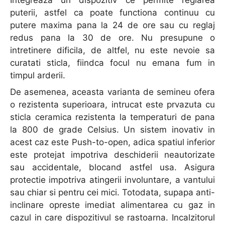
puterii, astfel ca poate functiona continuu cu
putere maxima pana la 24 de ore sau cu reglaj
redus pana la 30 de ore. Nu presupune o
intretinere dificila, de altfel, nu este nevoie sa
curatati sticla, fiindca focul nu emana fum in
timpul arderii.
De asemenea, aceasta varianta de semineu ofera
o rezistenta superioara, intrucat este prvazuta cu
sticla ceramica rezistenta la temperaturi de pana
la 800 de grade Celsius. Un sistem inovativ in
acest caz este Push-to-open, adica spatiul inferior
este protejat impotriva deschiderii neautorizate
sau accidentale, blocand astfel usa. Asigura
protectie impotriva atingerii involuntare, a vantului
sau chiar si pentru cei mici. Totodata, supapa anti-
inclinare opreste imediat alimentarea cu gaz in
cazul in care dispozitivul se rastoarna. Incalzitorul