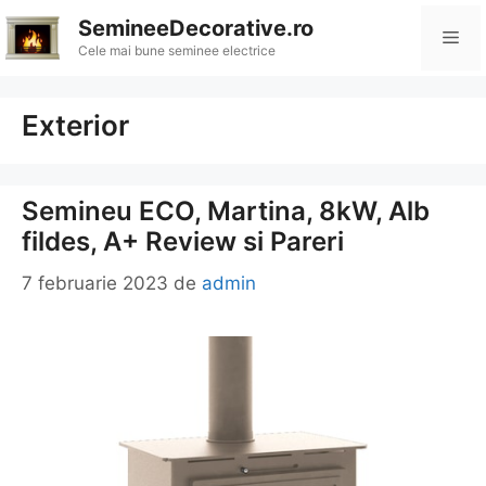
Sari
SemineeDecorative.ro
Me
la
Cele mai bune seminee electrice
conținut
Exterior
Semineu ECO, Martina, 8kW, Alb
fildes, A+ Review si Pareri
7 februarie 2023
de
admin