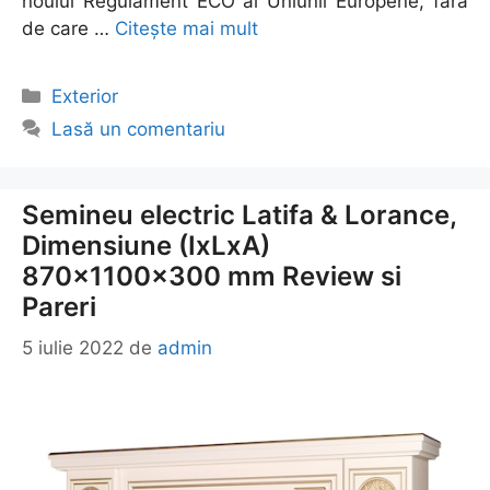
noului Regulament ECO al Uniunii Europene, fara
de care …
Citește mai mult
Categorii
Exterior
Lasă un comentariu
Semineu electric Latifa & Lorance,
Dimensiune (IxLxA)
870x1100x300 mm Review si
Pareri
5 iulie 2022
de
admin