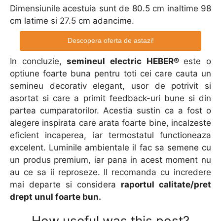
Dimensiunile acestuia sunt de 80.5 cm inaltime 98
cm latime si 27.5 cm adancime.
Descopera oferta de astazi!
In concluzie,
semineul electric HEBER®
este o
optiune foarte buna pentru toti cei care cauta un
semineu decorativ elegant, usor de potrivit si
asortat si care a primit feedback-uri bune si din
partea cumparatorilor. Acestia sustin ca a fost o
alegere inspirata care arata foarte bine, incalzeste
eficient incaperea, iar termostatul functioneaza
excelent. Luminile ambientale il fac sa semene cu
un produs premium, iar pana in acest moment nu
au ce sa ii reproseze. Il recomanda cu incredere
mai departe si considera
raportul calitate/pret
drept unul foarte bun.
How useful was this post?