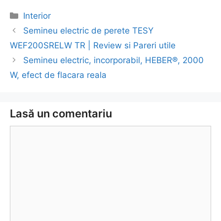
Categorii
Interior
Navigare
Semineu electric de perete TESY
în
WEF200SRELW TR | Review si Pareri utile
articol
Semineu electric, incorporabil, HEBER®, 2000
W, efect de flacara reala
Lasă un comentariu
Comentariu