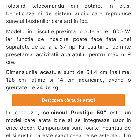
folosind telecomanda din dotare. In plus,
beneficiaza si de sistem audio care reproduce
sunetul bustenilor care ard in foc.
Modelul in discutie prezinta o putere de 1600 W,
iar functia de incalzire poate face fata unei
suprafete de pana la 37 mp. Functia timer permite
presetarea activitatii aparatului pentru maxim 9
ore.
Dimensiunile acestuia sunt de 54.4 cm inaltime,
128 cm latime si 14 cm adancime, avand o
greutate de 24 de kg.
Descopera oferta de astazi!
In concluzie,
semineul Prestige 50″
este un
model care arata bine si se integreaza usor in
orice decor. Cumparatorii sunt foarte incantati de
el si sustin ca este exact ceea ce se asteptau. Un