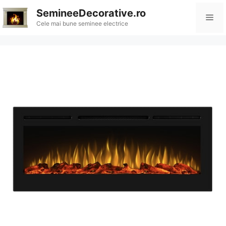
Sari
SemineeDecorative.ro
Me
la
Cele mai bune seminee electrice
conținut