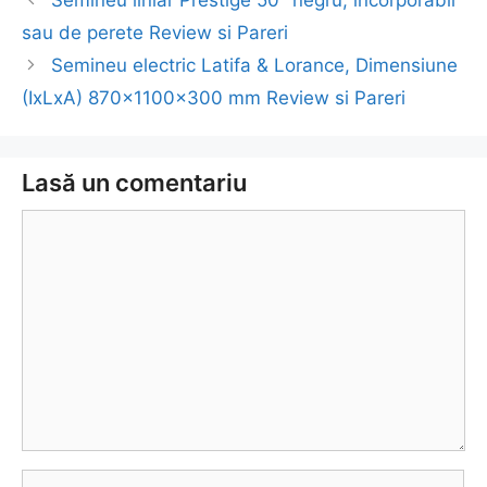
Semineu liniar Prestige 50″ negru, incorporabil
în
sau de perete Review si Pareri
articol
Semineu electric Latifa & Lorance, Dimensiune
(IxLxA) 870x1100x300 mm Review si Pareri
Lasă un comentariu
Comentariu
Nume