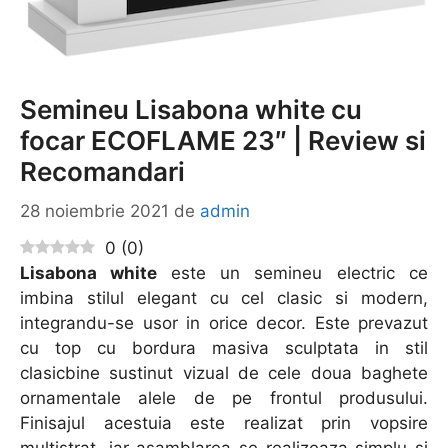
Semineu Lisabona white cu
focar ECOFLAME 23″ | Review si
Recomandari
28 noiembrie 2021
de
admin
0
(
0
)
Lisabona white
este un semineu electric ce
imbina stilul elegant cu cel clasic si modern,
integrandu-se usor in orice decor. Este prevazut
cu top cu bordura masiva sculptata in stil
clasicbine sustinut vizual de cele doua baghete
ornamentale alele de pe frontul produsului.
Finisajul acestuia este realizat prin vopsire
multistrat, iar asamblarea se realizeaza simplu si