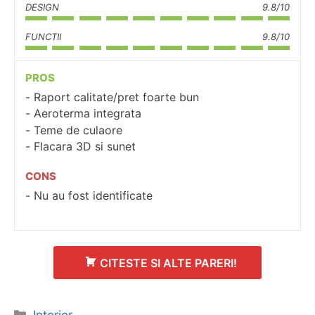
DESIGN
9.8/10
FUNCTII
9.8/10
PROS
Raport calitate/pret foarte bun
Aeroterma integrata
Teme de culaore
Flacara 3D si sunet
CONS
Nu au fost identificate
CITESTE SI ALTE PARERI!
Categorii
Interior