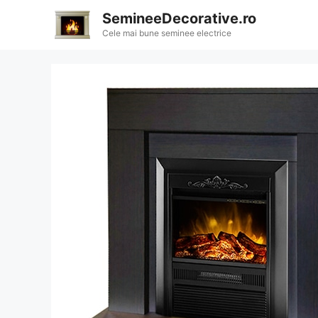
Sari
SemineeDecorative.ro
la
Cele mai bune seminee electrice
conținut