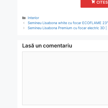
CITES
Categorii
Interior
Navigare
Semineu Lisabona white cu focar ECOFLAME 23″ 
în
Semineu Lisabona Premium cu focar electric 3D | R
articol
Lasă un comentariu
Comentariu