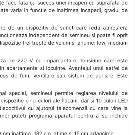
te face fata cu succes unei incaperi cu suprafata de
te varia in functie de inaltimea incaperii, gradul de
pune de un dispozitiv de sunet care reda atmosfera
functioneaza independent de semineu si poate fi oprit
 dispozitie trei trepte de volum si anume: low, medium
priza de 220 V cu impamantare, tensiune care este
e in apartamente si locuinte. Avantajul unui astfel de
 cos de fum, ventilare sau sistem de aerisire. Este
mai special, semineul permite reglarea nivelului de
 dispozitie cinci culori ale flacarii, dar si 10 culori LED
dispozitivul cu ajutorul telecomenzii cu care vine la
imer puteti programa aparatul pentru a se inchide
3 cm inaltime, 182 cm latime si 15 cm adancime.