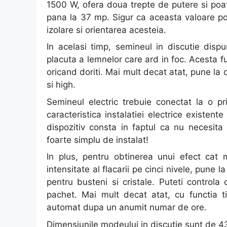
1500 W, ofera doua trepte de putere si poa
pana la 37 mp. Sigur ca aceasta valoare poa
izolare si orientarea acesteia.
In acelasi timp, semineul in discutie dis
placuta a lemnelor care ard in foc. Acesta 
oricand doriti. Mai mult decat atat, pune la
si high.
Semineul electric trebuie conectat la o 
caracteristica instalatiei electrice existent
dispozitiv consta in faptul ca nu necesita
foarte simplu de instalat!
In plus, pentru obtinerea unui efect cat 
intensitate al flacarii pe cinci nivele, pune la
pentru busteni si cristale. Puteti controla 
pachet. Mai mult decat atat, cu functia t
automat dupa un anumit numar de ore.
Dimensiunile modeului in discutie sunt de 4