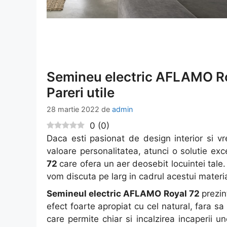
Semineu electric AFLAMO Roy
Pareri utile
28 martie 2022
de
admin
0
(
0
)
Daca esti pasionat de design interior si vre
valoare personalitatea, atunci o solutie exc
72
care ofera un aer deosebit locuintei tale.
vom discuta pe larg in cadrul acestui materia
Semineul electric AFLAMO Royal 72
prezin
efect foarte apropiat cu cel natural, fara s
care permite chiar si incalzirea incaperii