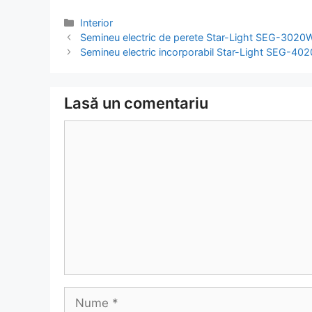
Categorii
Interior
Navigare
Semineu electric de perete Star-Light SEG-3020WM
în
Semineu electric incorporabil Star-Light SEG-4020
articol
Lasă un comentariu
Comentariu
Nume