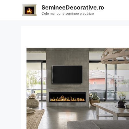
Sari
SemineeDecorative.ro
la
Cele mai bune seminee electrice
conținut